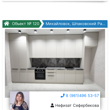
Объект № 120
Михайловск, Шпаковский Район, Александра Чекалина ул.
8 (961)496 53-57
Нефизат Сефербекова