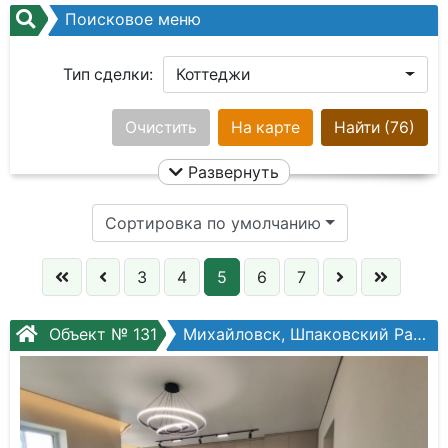
Поисковое меню
Тип сделки:
Коттеджи
Город:
Очистить
Ничего не выбрано
На карте
Найти
(76)
Развернуть
Площадь общая:
Сортировка по умолчанию
Кол. комнат:
3
4
5
6
7
Сотки:
Объект № 131
Михайловск, Шпаковский Район, Нахимова ул.
Цена: