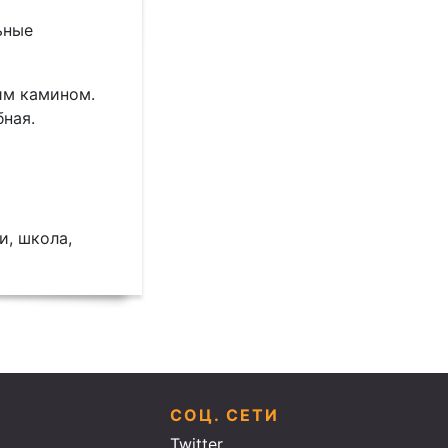
ьные
им камином.
бная.
и, школа,
СОЦ. СЕТИ
Twitter