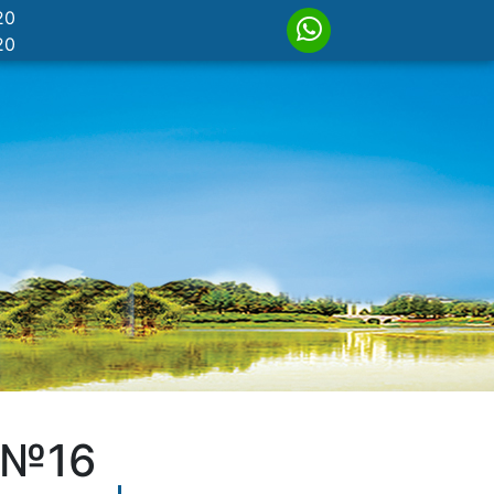
20
20
 №16