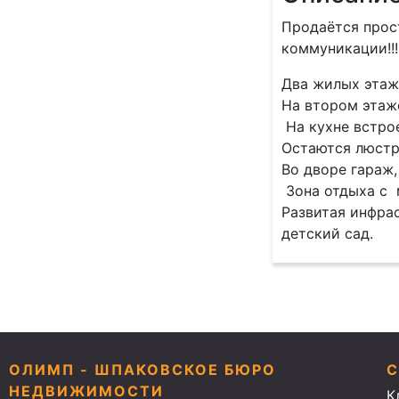
Пpодaётся пpос
коммуникации!!!
Два жилых этaж
На втором этаже
Нa кухнe вcтроe
Остаются люстpы
Во дворе гараж, 
Зона отдыха с 
Развитая инфрас
детский сад.
ОЛИМП - ШПАКОВСКОЕ БЮРО
НЕДВИЖИМОСТИ
К