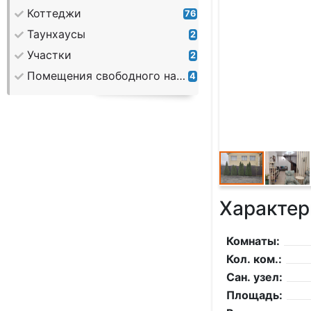
Коттеджи
76
Таунхаусы
2
Участки
2
Помещения свободного назначения
4
Характер
Комнаты:
Кол. ком.:
Сан. узел:
Площадь: