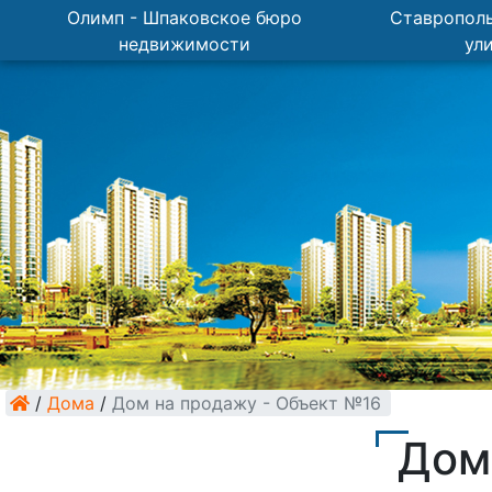
Олимп - Шпаковское бюро
Ставрополь
недвижимости
ул
/
Дома
/
Дом на продажу - Объект №16
Дом