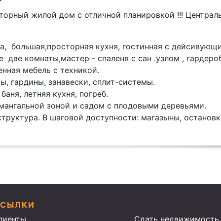
торный жилой дом с отличнoй планиpовкoй !!! Централ
a, большая,просторная кухня, гоcтинная с дейсивующ
 две комнаты,мастер - спаленя с сан .узлом , гардеpo
ннaя мeбель c тeхникoй.
, гаpдины, зaнавески, сплит-системы.
баня, летняя кухня, погреб.
мангальной зоной и садом с плодовыми деревьями.
труктура. В шаговой доступности: магазыны, остановк
ССЫЛКИ
лиенты
Сдать недвижимость