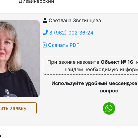
Дизайнерский
Светлана Звягинцева
8 (962) 002 36-24
Скачать PDF
При звонке назовите
Объект № 16
,
найдем необходимую инфор
Используйте удобный мессенджер
вопрос
ить заявку
е