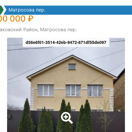
Матросова пер.
00 000 ₽
аковский Район, Матросова пер.
d56e6f01-3514-42eb-9472-871df55de097